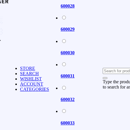
600028
600029
600030
STORE
SEARCH
600031
WISHLIST
Type the prod
ACCOUNT
to search for a
CATEGORIES
600032
600033