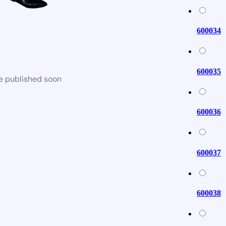
600034
600035
be published soon
600036
600037
600038