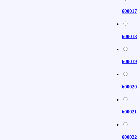
600017
600018
600019
600020
600021
600022