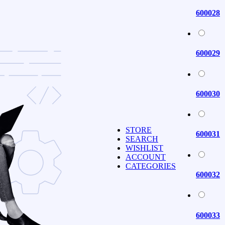
600028
600029
600030
STORE
600031
SEARCH
WISHLIST
ACCOUNT
CATEGORIES
600032
600033