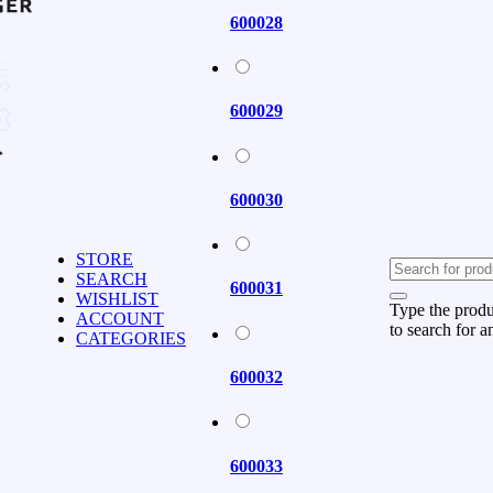
600028
600029
600030
STORE
SEARCH
600031
WISHLIST
Type the prod
ACCOUNT
to search for a
CATEGORIES
600032
600033