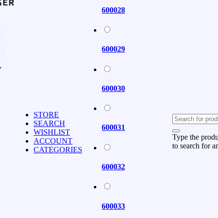
600028
600029
600030
STORE
SEARCH
600031
WISHLIST
Type the prod
ACCOUNT
to search for a
CATEGORIES
600032
600033