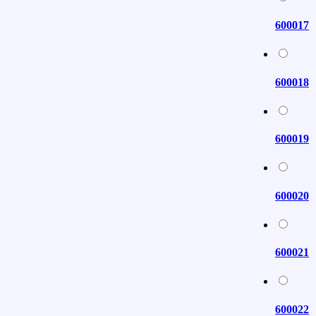
600017
600018
600019
600020
600021
600022