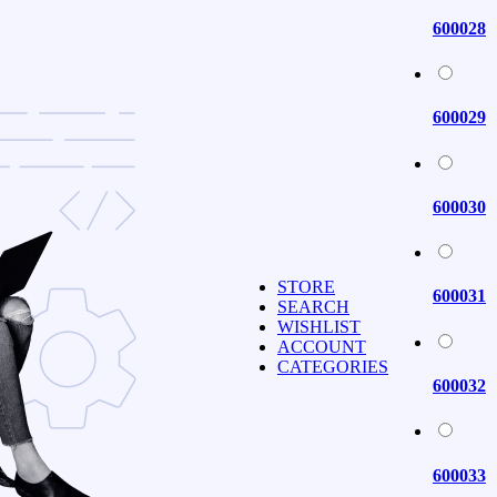
600028
600029
600030
STORE
600031
SEARCH
WISHLIST
ACCOUNT
CATEGORIES
600032
600033