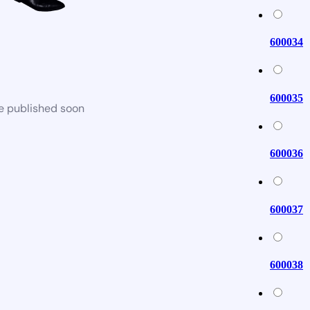
600034
600035
be published soon
600036
600037
600038