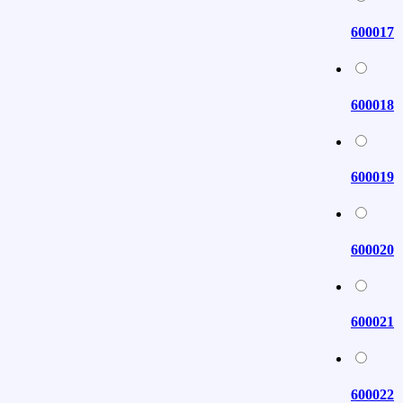
600017
600018
600019
600020
600021
600022