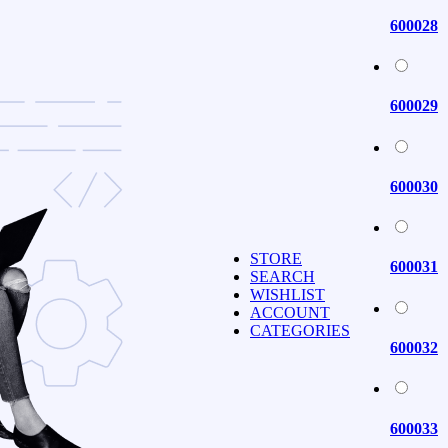
600028
600029
600030
STORE
600031
SEARCH
WISHLIST
ACCOUNT
CATEGORIES
600032
600033