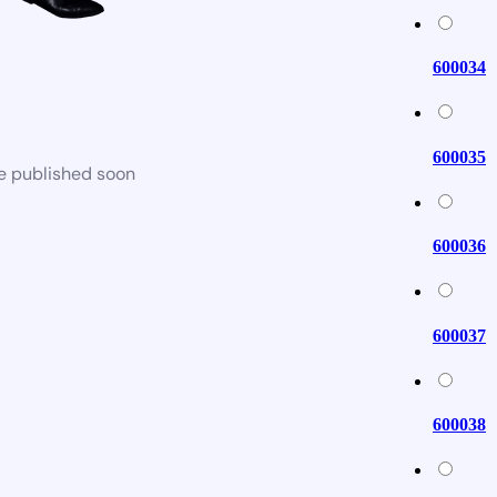
600034
600035
be published soon
600036
600037
600038