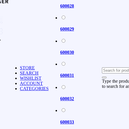
600028
600029
600030
STORE
SEARCH
600031
WISHLIST
Type the prod
ACCOUNT
to search for a
CATEGORIES
600032
600033