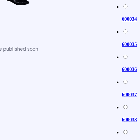
600034
600035
be published soon
600036
600037
600038