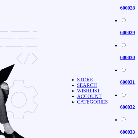
600028
600029
600030
STORE
600031
SEARCH
WISHLIST
ACCOUNT
CATEGORIES
600032
600033