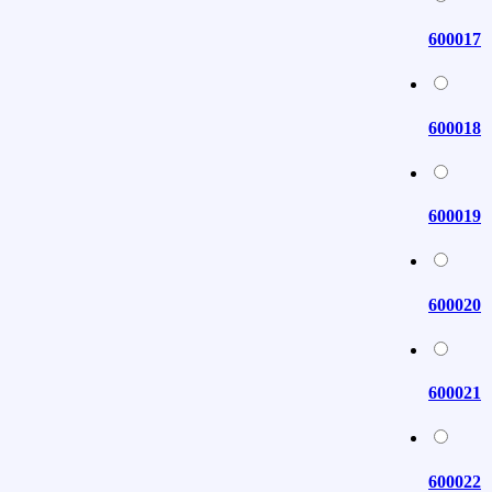
600017
600018
600019
600020
600021
600022